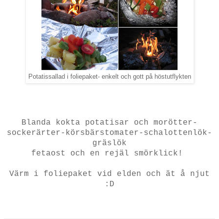
Potatissallad i foliepaket- enkelt och gott på höstutflykten
Blanda kokta potatisar och morötter-
sockerärter-körsbärstomater-schalottenlök-
gräslök
fetaost och en rejäl smörklick!
Värm i foliepaket vid elden och ät å njut
:D