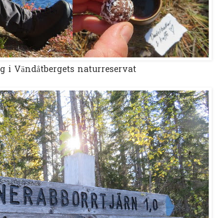
g i Vändåtbergets naturreservat