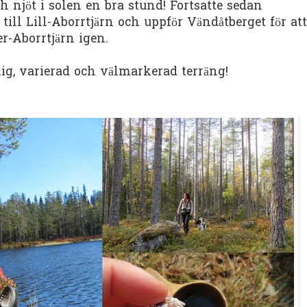
h njöt i solen en bra stund! Fortsatte sedan
till Lill-Aborrtjärn och uppför Vändåtberget för att
r-Aborrtjärn igen.
rlig, varierad och välmarkerad terräng!