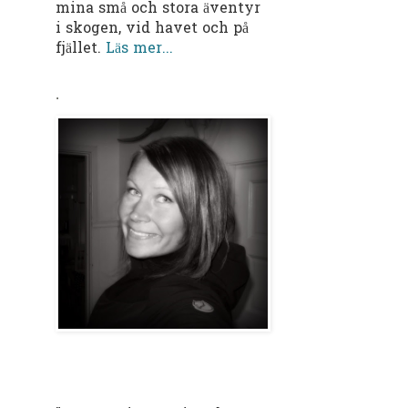
mina små och stora äventyr
i skogen, vid havet och på
fjället.
Läs mer...
.
--------------------------------------
----------------------------------