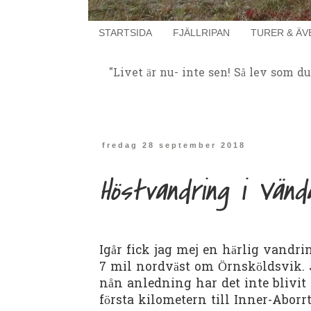
STARTSIDA
FJÄLLRIPAN
TURER & ÄV
"Livet är nu- inte sen! Så lev som d
fredag 28 september 2018
Höstvandring i Vän
Igår fick jag mej en härlig vandri
7 mil nordväst om Örnsköldsvik. J
nån anledning har det inte blivit
första kilometern till Inner-Aborr