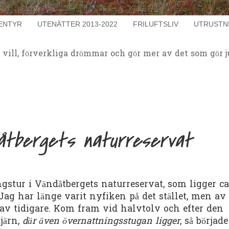
ENTYR
UTENÄTTER 2013-2022
FRILUFTSLIV
UTRUSTN
u vill, förverkliga drömmar och gör mer av det som gör j
dåtbergets naturreservat
ngstur i Vändåtbergets naturreservat, som ligger ca
ag har länge varit nyfiken på det stället, men av
 av tidigare. Kom fram vid halvtolv och efter den
tjärn,
där även övernattningsstugan ligger
, så började