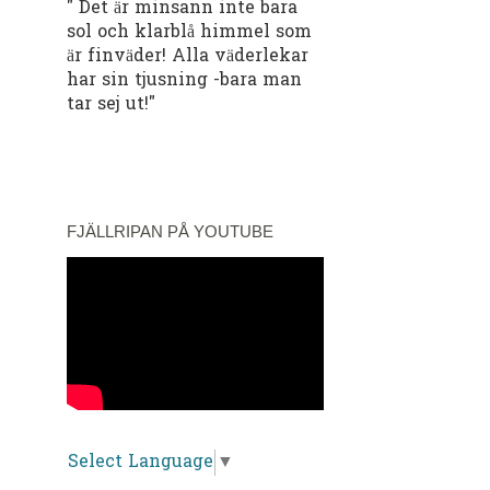
" Det är minsann inte bara
sol och klarblå himmel som
är finväder! Alla väderlekar
har sin tjusning -bara man
tar sej ut!"
--------------------------------------
----------------------------------
FJÄLLRIPAN PÅ YOUTUBE
Select Language
▼